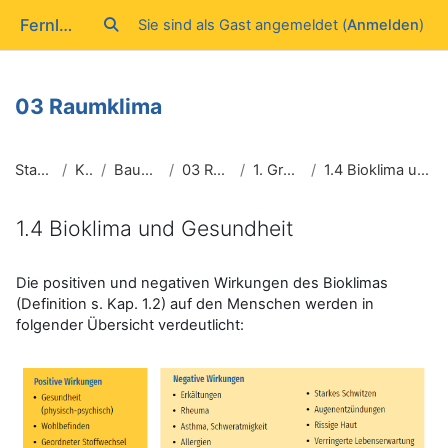
Zum Hauptinhalt
Fernlehrgang Baubiologie IBN
Sie sind als Gast angemeldet (
Anmelden
)
Sucheingabe umschalten
03 Raumklima
Startseite
Kurse
Baubiologie I
03 Raumklima
1. Grundlagen
1.4 Bioklima und Gesundheit
1.4 Bioklima und Gesundheit
Abschlussbedingungen
Die positiven und negativen Wirkungen des Bioklimas
(Definition s. Kap. 1.2) auf den Menschen werden in
folgender Übersicht verdeutlicht: