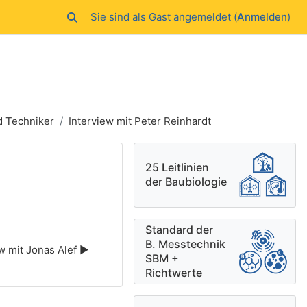
Sie sind als Gast angemeldet (
Anmelden
)
Sucheingabe umschalten
d Techniker
Interview mit Peter Reinhardt
Ergänzungsblöck
25 Leitlinien
der Baubiologie
Standard der
B. Messtechnik
w mit Jonas Alef ▶︎
SBM +
Richtwerte