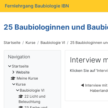
Zum Hauptinhalt
Fernlehrgang Baubiologie IBN
25 Baubiologinnen und Baubio
Startseite
Kurse
Baubiologie VI
25 Baubiologinnen und
Blöcke
Navigation überspringen
Navigation
Interview m
Startseite
Abschlussbedingun
Klicken Sie auf '
Interv
Website
Meine Kurse
Kurse
◀︎ Interview mit
Baubiologie VI
Haberland
22 Licht und
Beleuchtung
23 Farbe und