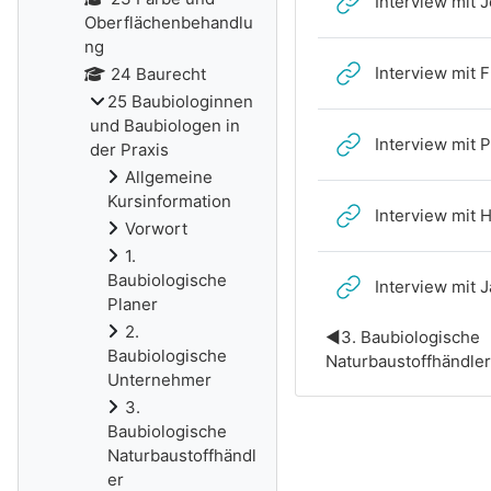
Interview mit 
Oberflächenbehandlu
ng
Interview mit 
24 Baurecht
25 Baubiologinnen
und Baubiologen in
Interview mit 
der Praxis
Allgemeine
Kursinformation
Interview mit 
Vorwort
1.
Baubiologische
Interview mit 
Planer
2.
◀︎
3. Baubiologische
Baubiologische
Naturbaustoffhändle
Unternehmer
3.
Baubiologische
Naturbaustoffhändl
er