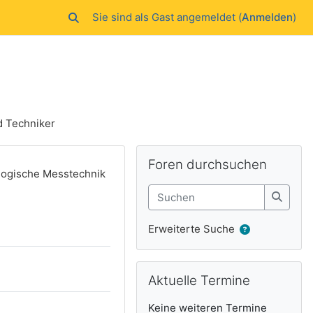
Sie sind als Gast angemeldet (
Anmelden
)
Sucheingabe umschalten
d Techniker
Ergänzungsblöck
Foren durchsuchen überspringen
Foren durchsuchen
logische Messtechnik
Suchen
Suche
Erweiterte Suche
Aktuelle Termine überspringen
Aktuelle Termine
Keine weiteren Termine