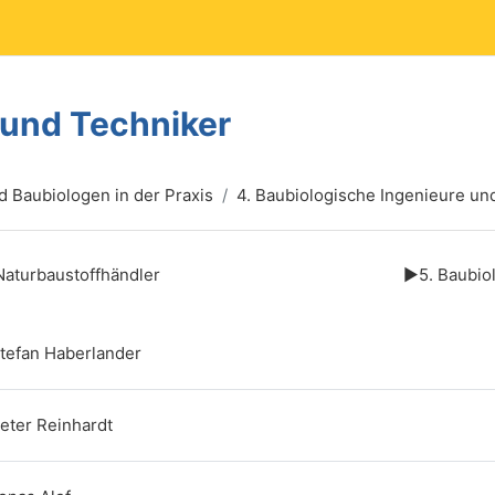
 und Techniker
 Baubiologen in der Praxis
4. Baubiologische Ingenieure un
übersicht
Naturbaustoffhändler
▶︎
5. Baubio
Link/URL
Stefan Haberlander
Link/URL
Peter Reinhardt