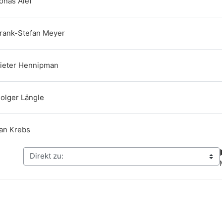
Link/URL
Jonas Alef
Link/URL
Frank-Stefan Meyer
Link/URL
Pieter Hennipman
Link/URL
Holger Längle
Link/URL
Jan Krebs
r