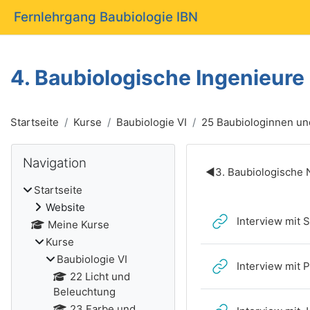
Zum Hauptinhalt
Fernlehrgang Baubiologie IBN
4. Baubiologische Ingenieure
Startseite
Kurse
Baubiologie VI
25 Baubiologinnen und
Blöcke
Navigation überspringen
Navigation
Abschnitts
◀︎
3. Baubiologische 
Startseite
Website
Interview mit 
Meine Kurse
Kurse
Baubiologie VI
Interview mit 
22 Licht und
Beleuchtung
23 Farbe und