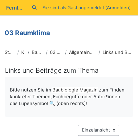
Zum Hauptinhalt
Fernlehrgang Baubiologie IBN
Sie sind als Gast angemeldet (
Anmelden
)
Sucheingabe umschalten
03 Raumklima
Startseite
Kurse
Baubiologie I
03 Raumklima
Allgemeine Kursinformation
Links und Beiträge zum Thema
Links und Beiträge zum Thema
Abschlussbedingungen
Bitte nutzen Sie im
Baubiologie Magazin
zum Finden
konkreter Themen, Fachbegriffe oder Autor*innen
das Lupensymbol 🔍 (oben rechts)!
Modus Tertiärnavigation an