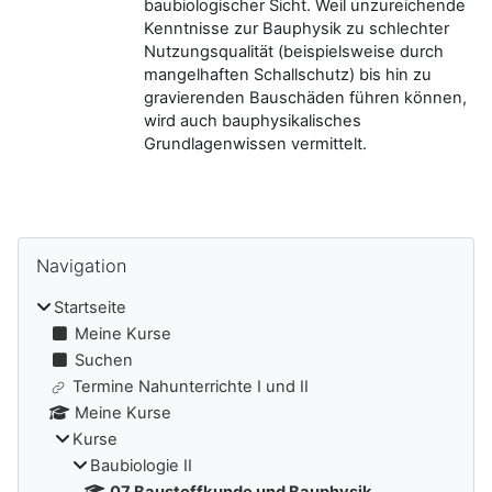
baubiologischer Sicht. Weil unzureichende
Kenntnisse zur Bauphysik zu schlechter
Nutzungsqualität (beispielsweise durch
mangelhaften Schallschutz) bis hin zu
gravierenden Bauschäden führen können,
wird auch bauphysikalisches
Grundlagenwissen vermittelt.
Blöcke
Navigation überspringen
Navigation
Startseite
Meine Kurse
Suchen
Termine Nahunterrichte I und II
Meine Kurse
Kurse
Baubiologie II
07 Baustoffkunde und Bauphysik