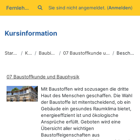
Zum Hauptinhalt
Fernlehrgang Baubiologie IBN
Sie sind nicht angemeldet. (
Anmelden
)
Sucheingabe umschalten
Kursinformation
Startseite
Kurse
Baubiologie II
07 Baustoffkunde und Bauphysik
Beschreibung
07 Baustoffkunde und Bauphysik
Mit Baustoffen wird sozusagen die dritte
Haut des Menschen geschaffen. Die Wahl
der Baustoffe ist mitentscheidend, ob ein
Gebäude ein gesundes Raumklima bietet,
energieeffizient ist und ökologische
Ansprüche erfüllt. Geboten wird eine
Übersicht aller wichtigen
Baustoffeigenschaften aus