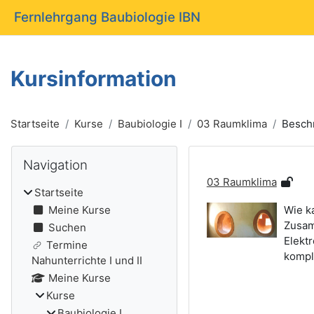
Zum Hauptinhalt
Fernlehrgang Baubiologie IBN
Kursinformation
Startseite
Kurse
Baubiologie I
03 Raumklima
Besch
Blöcke
Navigation überspringen
Navigation
03 Raumklima
Startseite
Meine Kurse
Wie k
Zusam
Suchen
Elekt
Termine
kompl
Nahunterrichte I und II
Meine Kurse
Kurse
Baubiologie I