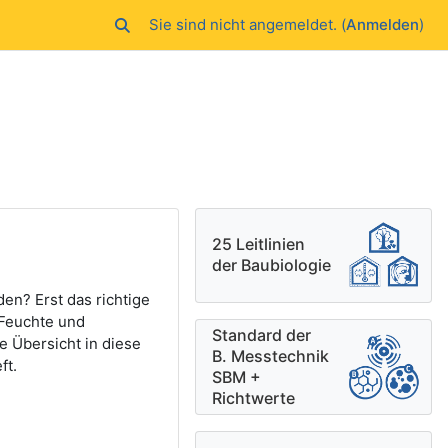
Sie sind nicht angemeldet. (
Anmelden
)
Sucheingabe umschalten
Ergänzungsblöck
25 Leitlinien
der Baubiologie
n? Erst das richtige
 Feuchte und
Standard der
e Übersicht in diese
B. Messtechnik
ft.
SBM +
Richtwerte